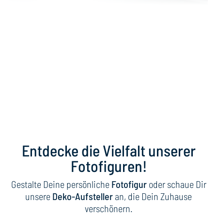
Dein Foto als Hingucker im
Set
Erstelle eine Fotofigur mit
Schlüsselanhänger
Entdecke die Vielfalt unserer
Fotofiguren!
Gestalte Deine persönliche
Fotofigur
oder schaue Dir
unsere
Deko-Aufsteller
an, die Dein Zuhause
verschönern.