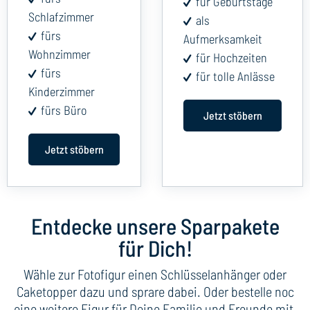
für Geburtstage
Schlafzimmer
als
fürs
Aufmerksamkeit
Wohnzimmer
für Hochzeiten
fürs
für tolle Anlässe
Kinderzimmer
fürs Büro
Jetzt stöbern
Jetzt stöbern
Entdecke unsere Sparpakete
für Dich!
Wähle zur Fotofigur einen Schlüsselanhänger oder
Caketopper dazu und sprare dabei. Oder bestelle noc
eine weitere Figur für Deine Familie und Freunde mit.