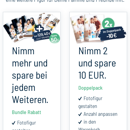
Nimm
Nimm 2
mehr und
und spare
spare bei
10 EUR.
jedem
Doppelpack
Weiteren.
Fotofigur
gestalten
Bundle Rabatt
Anzahl anpassen
in den
Fotofigur
Warenkorb