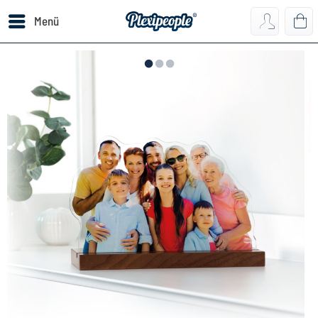
Menü
•
•
•