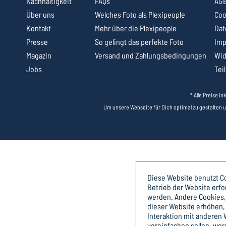
Nachhaltigkeit
FAQs
AG
Über uns
Welches Foto als Plexipeople
Coo
Kontakt
Mehr über die Plexipeople
Dat
Presse
So gelingt das perfekte Foto
Im
Magazin
Versand und Zahlungsbedingungen
Wid
Jobs
Tei
* Alle Preise i
Um unsere Webseite für Dich optimal zu gestalten 
Diese Website benutzt Co
Betrieb der Website erfo
werden. Andere Cookies,
dieser Website erhöhen,
Interaktion mit anderen
vereinfachen sollen, we