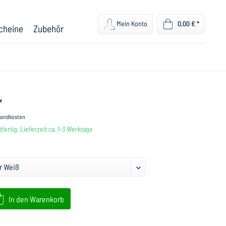
Mein Konto
0,00 € *
cheine
Zubehör
*
rsandkosten
fertig, Lieferzeit ca. 1-3 Werktage
In den
Warenkorb