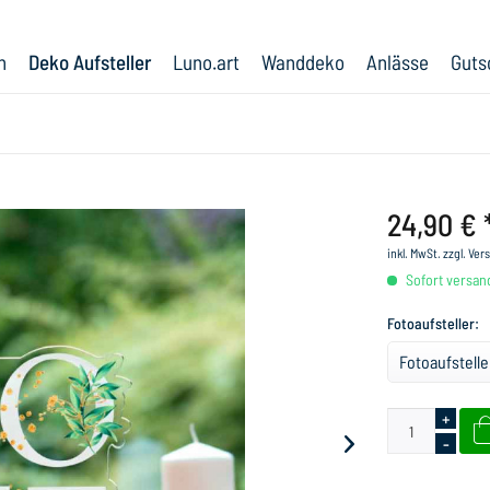
n
Deko Aufsteller
Luno.art
Wanddeko
Anlässe
Guts
24,90 € 
inkl. MwSt.
zzgl. Ve
Sofort versand
Fotoaufsteller:
+
-