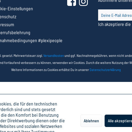
B
kie-Einstellungen
enschutz
Ich akzeptiere die
pressum
errufsbelehrung
lnahmebedingungen #plexipeople
nkl. gesetzl. Mehrwertsteuer zzgl.
Versandkosten
und ggf. Nachnahmegebühren, wenn nicht ande
und fortlaufend verbessern zu können, verwenden wir Cookies. Durch die weitere Nutzung der 
Weitere Informationen zu Cookies erhältst Du in unserer
Datenschutzerklärung
okies, die für den technischen
rderlich sind und stets gesetzt
 die den Komfort bei Benutzung
 der Direktwerbung dienen oder die
Ablehnen
Alle akzeptier
 Websites und sozialen Netzwerken
rden nur mit Ihrer Zustimmung