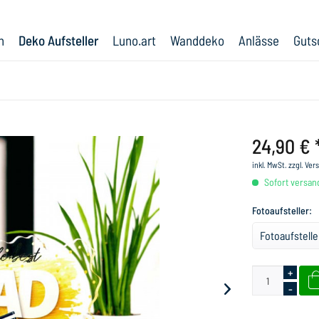
n
Deko Aufsteller
Luno.art
Wanddeko
Anlässe
Guts
24,90 € 
inkl. MwSt.
zzgl. Ve
Sofort versand
Fotoaufsteller:
+
-