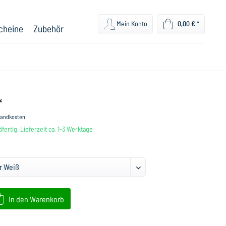
Mein Konto
0,00 € *
cheine
Zubehör
*
rsandkosten
fertig, Lieferzeit ca. 1-3 Werktage
In den
Warenkorb