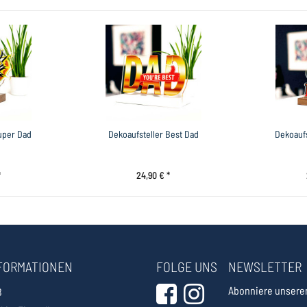
uper Dad
Dekoaufsteller Best Dad
Dekoaufs
*
24,90 € *
FORMATIONEN
FOLGE UNS
NEWSLETTER
Abonniere unseren
B