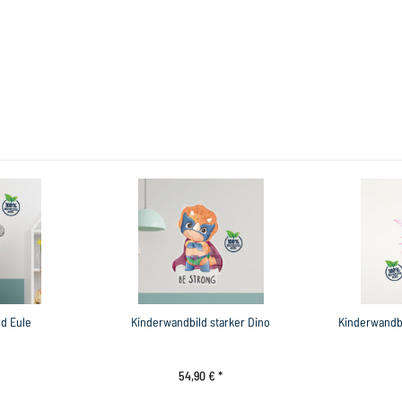
d Eule
Kinderwandbild starker Dino
Kinderwandb
54,90 € *