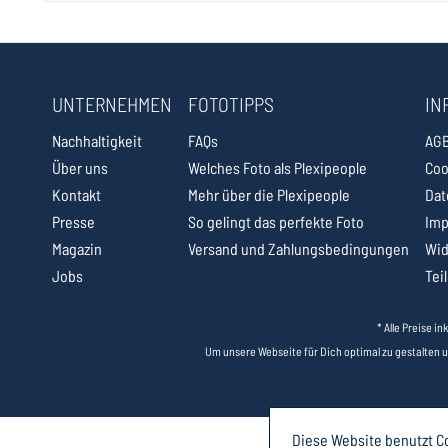
UNTERNEHMEN
FOTOTIPPS
IN
Nachhaltigkeit
FAQs
AG
Über uns
Welches Foto als Plexipeople
Coo
Kontakt
Mehr über die Plexipeople
Dat
Presse
So gelingt das perfekte Foto
Im
Magazin
Versand und Zahlungsbedingungen
Wid
Jobs
Tei
* Alle Preise i
Um unsere Webseite für Dich optimal zu gestalten 
Diese Website benutzt Co