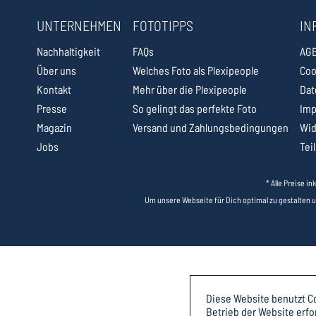
UNTERNEHMEN
FOTOTIPPS
IN
Nachhaltigkeit
FAQs
AG
Über uns
Welches Foto als Plexipeople
Coo
Kontakt
Mehr über die Plexipeople
Dat
Presse
So gelingt das perfekte Foto
Im
Magazin
Versand und Zahlungsbedingungen
Wid
Jobs
Tei
* Alle Preise i
Um unsere Webseite für Dich optimal zu gestalten 
Diese Website benutzt Co
Betrieb der Website erfo