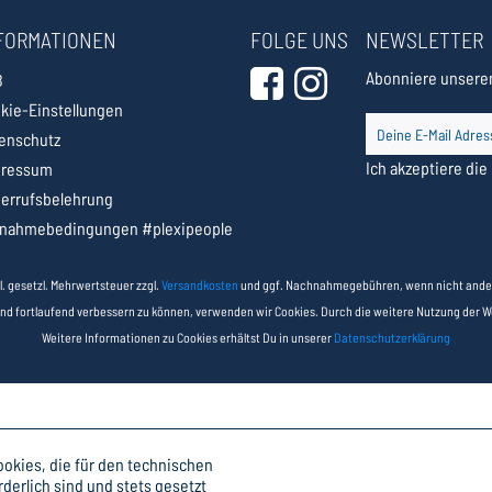
FORMATIONEN
FOLGE UNS
NEWSLETTER
Abonniere unseren
B
kie-Einstellungen
enschutz
Ich akzeptiere die
pressum
errufsbelehrung
lnahmebedingungen #plexipeople
nkl. gesetzl. Mehrwertsteuer zzgl.
Versandkosten
und ggf. Nachnahmegebühren, wenn nicht ande
und fortlaufend verbessern zu können, verwenden wir Cookies. Durch die weitere Nutzung der 
Weitere Informationen zu Cookies erhältst Du in unserer
Datenschutzerklärung
okies, die für den technischen
rderlich sind und stets gesetzt