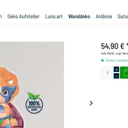
n
Deko Aufsteller
Luno.art
Wanddeko
Anlässe
Guts
54,90 € 
inkl. MwSt.
zzgl. Ve
Sofort versand
+
-